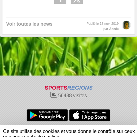
Voir toutes les news
Publié le
18 nov. 2019
par
Annie
SPORTS
REGIONS
56488
visites
Charte cookies
Gestion des cookies
Ce site utilise des cookies et vous donne le contrôle sur ceux
Informations légales
Signaler un contenu inapproprié
que vous souhaitez activer