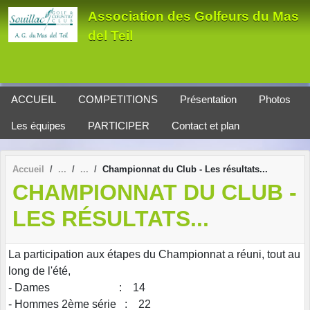
Panneau de gestion des cookies
Association des Golfeurs du Mas
del Teil
ACCUEIL
COMPETITIONS
Présentation
Photos
Les équipes
PARTICIPER
Contact et plan
Accueil
Championnat du Club - Les résultats...
CHAMPIONNAT DU CLUB -
LES RÉSULTATS...
La participation aux étapes du Championnat a réuni, tout au
long de l'été,
- Dames : 14
- Hommes 2ème série : 22