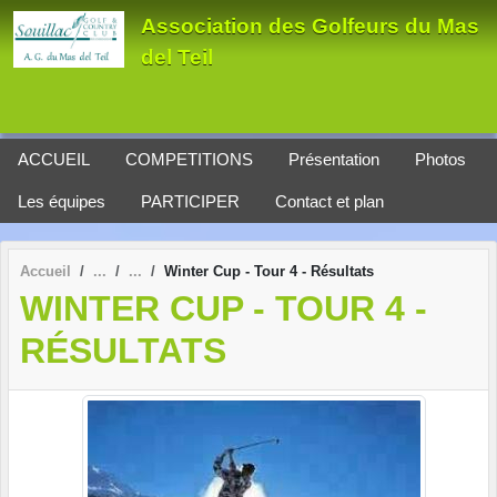
Panneau de gestion des cookies
Association des Golfeurs du Mas
del Teil
ACCUEIL
COMPETITIONS
Présentation
Photos
Les équipes
PARTICIPER
Contact et plan
Accueil
Winter Cup - Tour 4 - Résultats
WINTER CUP - TOUR 4 -
RÉSULTATS