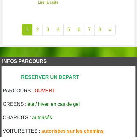
Lire la suite
1
2
3
4
5
6
7
8
»
INFOS PARCOURS
RESERVER UN DEPART
PARCOURS :
OUVERT
GREENS :
été / hiver, en cas de gel
CHARIOTS :
autorisés
VOITURETTES :
autorisées
sur les
chemins