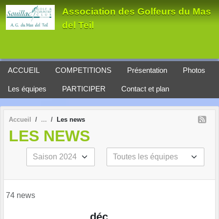
Panneau de gestion des cookies
Association des Golfeurs du Mas
del Teil
ACCUEIL
COMPETITIONS
Présentation
Photos
Les équipes
PARTICIPER
Contact et plan
Accueil
Les news
LES NEWS
74 news
déc.