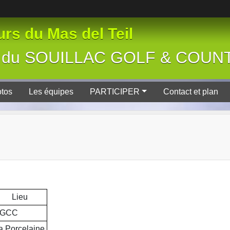
rs du Mas del Teil
tive du SOUILLAC GOLF & COU
tos
Les équipes
PARTICIPER
Contact et plan
Lieu
GCC
a Porcelaine