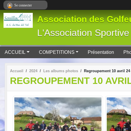
Panneau de gestion des cookies
Se connecter
Association des Golfeu
L'Association Spor
ACCUEIL
COMPETITIONS
Présentation
Pho
Accueil
2024
Les albums photos
Regroupement 10 avril 24
REGROUPEMENT 10 AVRIL