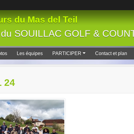
rs du Mas del Teil
tive du SOUILLAC GOLF & COU
tos
Les équipes
PARTICIPER
Contact et plan
 24