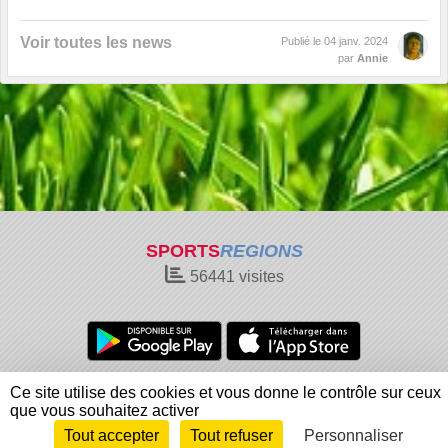
Voir toutes les news
Publié le
04 janv. 2024
par
Annie
SPORTS
REGIONS
56441
visites
Charte cookies
Gestion des cookies
Ce site utilise des cookies et vous donne le contrôle sur ceux
Informations légales
Signaler un contenu inapproprié
que vous souhaitez activer
Tout accepter
Tout refuser
Personnaliser
Envie de participer ?
Connexion