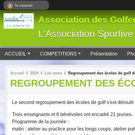
Panneau de gestion des cookies
Se connecter
Association des Golfeu
L'Association Spor
ACCUEIL
COMPETITIONS
Présentation
Pho
Accueil
2024
Les news
Regroupement des écoles de golf d
REGROUPEMENT DES ÉCO
Le second regroupement des écoles de golf s'est déroulé l
Trois enseignants et 6 bénévoles ont encadré 21 jeunes.
Programme de la journée :
matin : atelier au practice pour les longs coups, atelier p