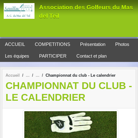
Panneau de gestion des cookies
Association des Golfeurs du Mas
del Teil
ACCUEIL
COMPETITIONS
Présentation
Photos
Les équipes
PARTICIPER
Contact et plan
Accueil
Championnat du club - Le calendrier
CHAMPIONNAT DU CLUB -
LE CALENDRIER