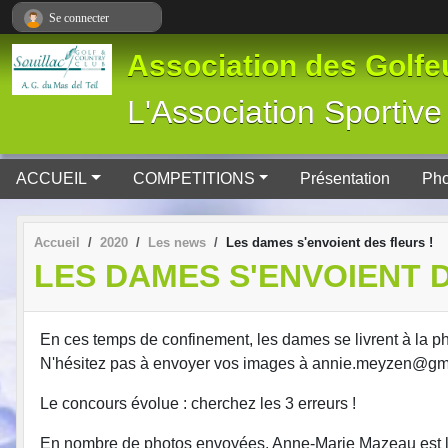
Panneau de gestion des cookies
Se connecter
Association des Golfeu
L'Association Spor
ACCUEIL
COMPETITIONS
Présentation
Pho
Accueil
2020
Les news
Les dames s'envoient des fleurs !
LES DAMES S'ENVOIENT D
En ces temps de confinement, les dames se livrent à la ph
N'hésitez pas à envoyer vos images à annie.meyzen@gma
Le concours évolue : cherchez les 3 erreurs !
En nombre de photos envoyées, Anne-Marie Mazeau est l