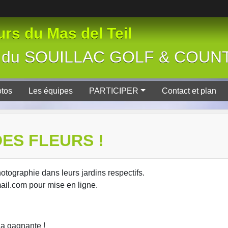
rs du Mas del Teil
tive du SOUILLAC GOLF & COU
tos
Les équipes
PARTICIPER
Contact et plan
ES FLEURS !
otographie dans leurs jardins respectifs.
il.com pour mise en ligne.
a gagnante !