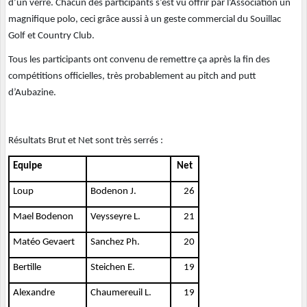
d’un verre. Chacun des participants s’est vu offrir par l’Association un
magnifique polo, ceci grâce aussi à un geste commercial du Souillac
Golf et Country Club.
Tous les participants ont convenu de remettre ça après la fin des
compétitions officielles, très probablement au pitch and putt
d’Aubazine.
Résultats Brut et Net sont très serrés :
Equipe
Net
Loup
Bodenon J.
26
Mael Bodenon
Veysseyre L.
21
Matéo Gevaert
Sanchez Ph.
20
Bertille
Steichen E.
19
Alexandre
Chaumereuil L.
19