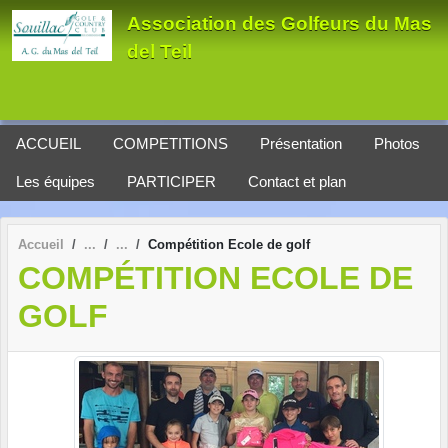
Panneau de gestion des cookies
Association des Golfeurs du Mas
del Teil
ACCUEIL
COMPETITIONS
Présentation
Photos
Les équipes
PARTICIPER
Contact et plan
Accueil
Compétition Ecole de golf
COMPÉTITION ECOLE DE
GOLF