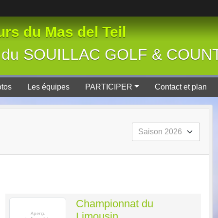
rs du Mas del Teil
tive du SOUILLAC GOLF & COU
tos
Les équipes
PARTICIPER
Contact et plan
Championnat du
Limousin