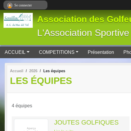
Panneau de gestion des cookies
Se connecter
Association des Golfeu
L'Association Spor
ACCUEIL
COMPETITIONS
Présentation
Pho
Accueil
2026
Les équipes
LES ÉQUIPES
4 équipes
JOUTES GOLFIQUES