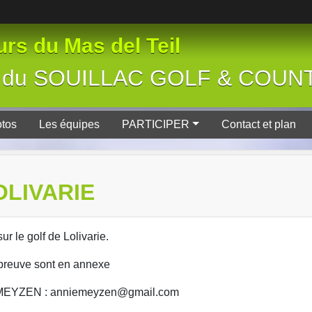
rs du Mas del Teil
tive du SOUILLAC GOLF & COU
tos
Les équipes
PARTICIPER
Contact et plan
OLIVARIE
r le golf de Lolivarie.
preuve sont en annexe
nie MEYZEN : anniemeyzen@gmail.com