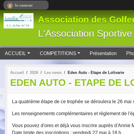
Panneau de gestion des cookies
Se connecter
Association des Golfeu
L'Association Spor
ACCUEIL
COMPETITIONS
Présentation
Pho
Accueil
2026
Les news
Eden Auto - Etape de Lolivarie
EDEN AUTO - ETAPE DE L
La quatrième étape de ce trophée se déroulera le 26 mai su
Les renseignements complémentaires et règlement de l'é
Vous pouvez d'ores et déjà vous inscrire auprès d'An
Date limite des inscriptions : vendredi 22 mai à 18 h.