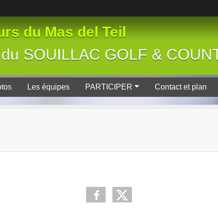
rs du Mas del Teil
tive du SOUILLAC GOLF & COU
tos
Les équipes
PARTICIPER
Contact et plan