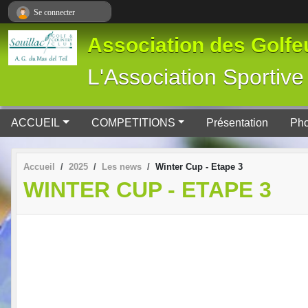
Panneau de gestion des cookies
Se connecter
Association des Golfeu
L'Association Spor
ACCUEIL
COMPETITIONS
Présentation
Pho
Accueil
2025
Les news
Winter Cup - Etape 3
WINTER CUP - ETAPE 3