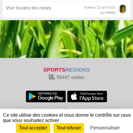
Voir toutes les news
Publié le
22 avril 2025
par
Annie
SPORTS
REGIONS
56447
visites
Charte cookies
Gestion des cookies
Ce site utilise des cookies et vous donne le contrôle sur ceux
Informations légales
Signaler un contenu inapproprié
que vous souhaitez activer
Tout accepter
Tout refuser
Personnaliser
Envie de participer ?
Connexion