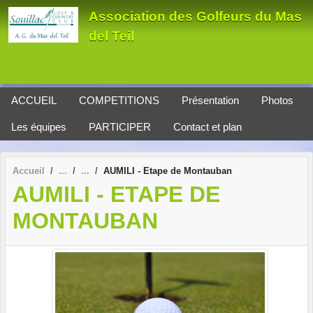
Panneau de gestion des cookies
Association des Golfeurs du Mas
del Teil
ACCUEIL
COMPETITIONS
Présentation
Photos
Les équipes
PARTICIPER
Contact et plan
Accueil
AUMILI - Etape de Montauban
AUMILI - ETAPE DE
MONTAUBAN