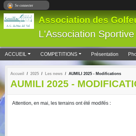
Panneau de gestion des cookies
Se connecter
Association des Golfeu
L'Association Spor
ACCUEIL
COMPETITIONS
Présentation
Pho
Accueil
2025
Les news
AUMILI 2025 - Modifications
AUMILI 2025 - MODIFICAT
Attention, en mai, les terrains ont été modifés :