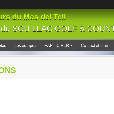
rs du Mas del Teil
tive du SOUILLAC GOLF & COU
tos
Les équipes
PARTICIPER
Contact et plan
IONS