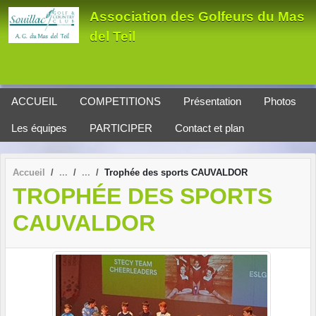
Panneau de gestion des cookies
Association des Golfeurs du Mas
del Teil
ACCUEIL
COMPETITIONS
Présentation
Photos
Les équipes
PARTICIPER
Contact et plan
Accueil
Trophée des sports CAUVALDOR
TROPHÉE DES SPORTS
CAUVALDOR