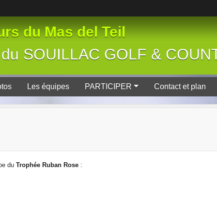
rs du Mas del Teil
tive du SOUILLAC GOLF & COU
tos
Les équipes
PARTICIPER
Contact et plan
ape du
Trophée Ruban Rose
: