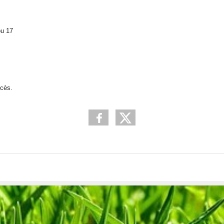
ou 17
ccès.