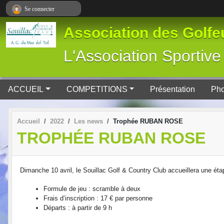
Panneau de gestion des cookies
Se connecter
Association des Golfeu
L'Association Spor
ACCUEIL
COMPETITIONS
Présentation
Pho
Accueil
2022
Les news
Trophée RUBAN ROSE
TROPHÉE RUBAN ROSE
Dimanche 10 avril, le Souillac Golf & Country Club accueillera une ét
Formule de jeu : scramble à deux
Frais d’inscription : 17 € par personne
Départs : à partir de 9 h