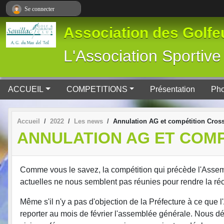
Panneau de gestion des cookies
Se connecter
Association des Golfeu
L'Association Spor
ACCUEIL
COMPETITIONS
Présentation
Pho
Accueil
2022
Les news
Annulation AG et compétition Cross
ANNULATION AG ET COM
Comme vous le savez, la compétition qui précède l'Assemb
actuelles ne nous semblent pas réunies pour rendre la réce
Même s'il n'y a pas d'objection de la Préfecture à ce que
reporter au mois de février l'assemblée générale. Nous dé