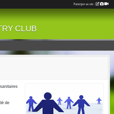
Participer au site :
NTRY CLUB
sanitaires
idé de