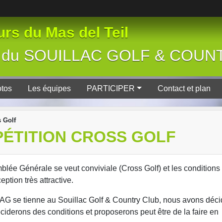
rs du Mas del Teil
tive du SOUILLAC GOLF & COU
tos
Les équipes
PARTICIPER
Contact et plan
 Golf
PÉTITION CROSS GOLF
lée Générale se veut conviviale (Cross Golf) et les conditions 
ption très attractive.
 l'AG se tienne au Souillac Golf & Country Club, nous avons déc
ciderons des conditions et proposerons peut être de la faire en