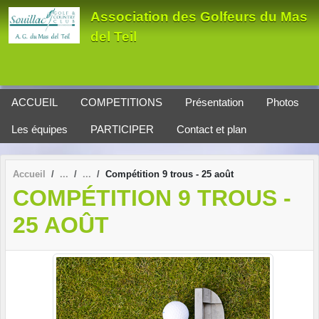
Panneau de gestion des cookies
Association des Golfeurs du Mas
del Teil
ACCUEIL
COMPETITIONS
Présentation
Photos
Les équipes
PARTICIPER
Contact et plan
Accueil
Compétition 9 trous - 25 août
COMPÉTITION 9 TROUS -
25 AOÛT