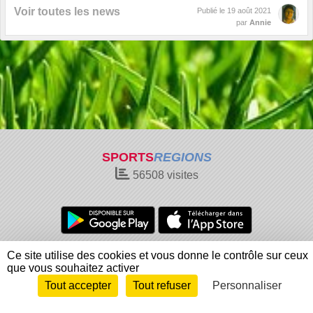
Voir toutes les news
Publié le
19 août 2021
par
Annie
SPORTS
REGIONS
56508
visites
Charte cookies
Gestion des cookies
Ce site utilise des cookies et vous donne le contrôle sur ceux
que vous souhaitez activer
Informations légales
Signaler un contenu inapproprié
Tout accepter
Tout refuser
Personnaliser
Envie de participer ?
Connexion