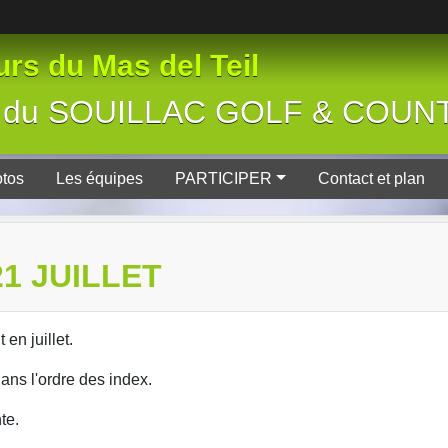
rs du Mas del Teil
tive du SOUILLAC GOLF & COU
tos
Les équipes
PARTICIPER
Contact et plan
1 JUILLET
en juillet.
ans l'ordre des index.
te.