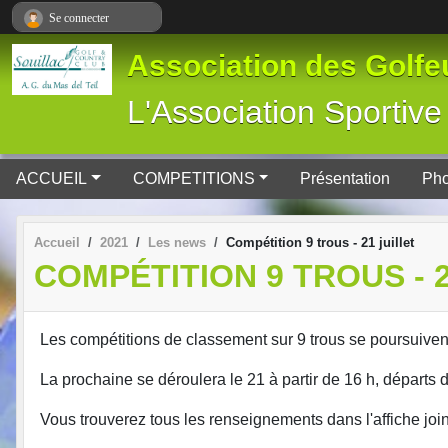
Panneau de gestion des cookies
Se connecter
Association des Golfeu
L'Association Spor
ACCUEIL
COMPETITIONS
Présentation
Pho
Accueil
2021
Les news
Compétition 9 trous - 21 juillet
COMPÉTITION 9 TROUS - 2
Les compétitions de classement sur 9 trous se poursuivent 
La prochaine se déroulera le 21 à partir de 16 h, départs d
Vous trouverez tous les renseignements dans l'affiche join