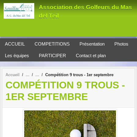
Panneau de gestion des cookies
Association des Golfeurs du Mas
del Teil
ACCUEIL
COMPETITIONS
Présentation
Photos
Les équipes
PARTICIPER
Contact et plan
Accueil
Compétition 9 trous - 1er septembre
COMPÉTITION 9 TROUS -
1ER SEPTEMBRE