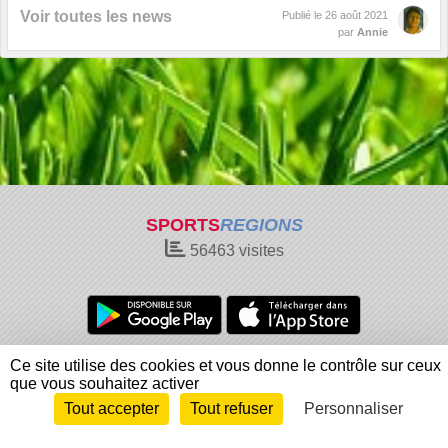
Voir toutes les news
Publié le
26 août 2021
par
Annie
SPORTS
REGIONS
56463
visites
Charte cookies
Gestion des cookies
Ce site utilise des cookies et vous donne le contrôle sur ceux
que vous souhaitez activer
Informations légales
Signaler un contenu inapproprié
Tout accepter
Tout refuser
Personnaliser
Envie de participer ?
Connexion