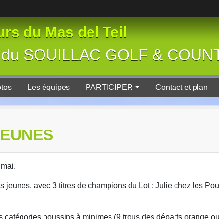
rs du Mas del Teil
tive du SOUILLAC GOLF & COU
tos
Les équipes
PARTICIPER
Contact et plan
JEUNES
 mai.
os jeunes, avec 3 titres de champions du Lot : Julie chez les Pou
s catégories poussins à minimes (9 trous des départs orange ou