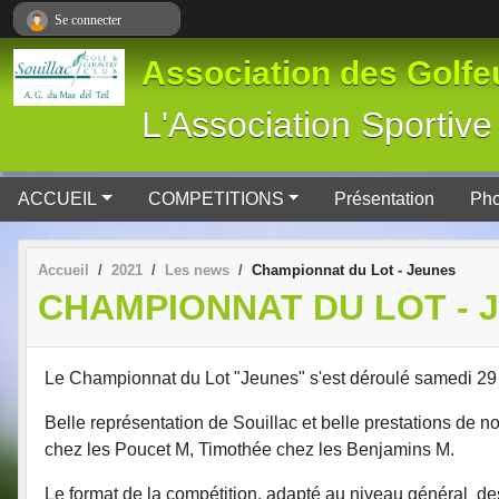
Panneau de gestion des cookies
Se connecter
Association des Golfeu
L'Association Spor
ACCUEIL
COMPETITIONS
Présentation
Pho
Accueil
2021
Les news
Championnat du Lot - Jeunes
CHAMPIONNAT DU LOT - 
Le Championnat du Lot "Jeunes" s'est déroulé samedi 29
Belle représentation de Souillac et belle prestations de n
chez les Poucet M, Timothée chez les Benjamins M.
Le format de la compétition, adapté au niveau général de