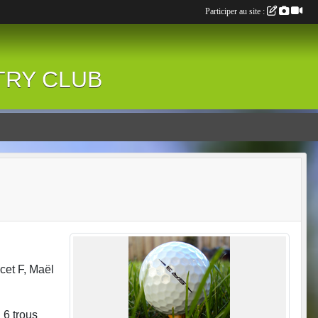
Participer au site :
NTRY CLUB
cet F, Maël
 6 trous