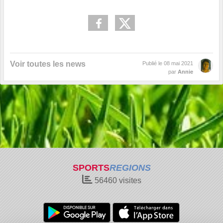
Voir toutes les news
Publié le
08 mai 2021
par
Annie
SPORTS
REGIONS
56460
visites