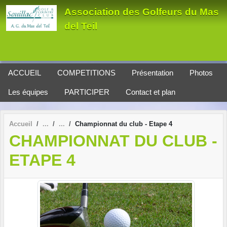
Panneau de gestion des cookies
Association des Golfeurs du Mas
del Teil
ACCUEIL
COMPETITIONS
Présentation
Photos
Les équipes
PARTICIPER
Contact et plan
Accueil
Championnat du club - Etape 4
CHAMPIONNAT DU CLUB -
ETAPE 4