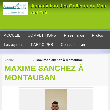
Panneau de gestion des cookies
Association des Golfeurs du Mas
del Teil
ACCUEIL
COMPETITIONS
Présentation
Photos
Les équipes
PARTICIPER
Contact et plan
Accueil
Maxime Sanchez à Montauban
MAXIME SANCHEZ À
MONTAUBAN