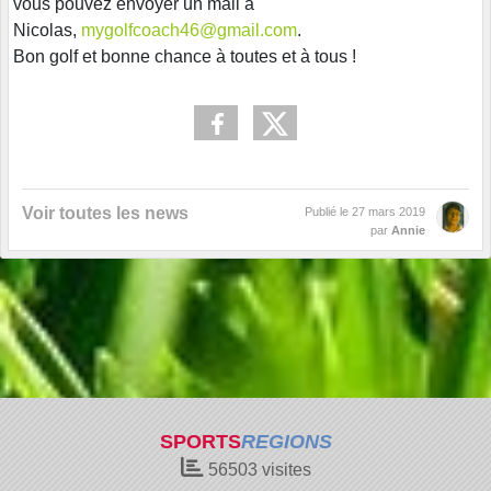
vous pouvez envoyer un mail à
Nicolas,
mygolfcoach46@gmail.com
.
Bon golf et bonne chance à toutes et à tous !
Voir toutes les news
Publié le
27 mars 2019
par
Annie
SPORTS
REGIONS
56503
visites