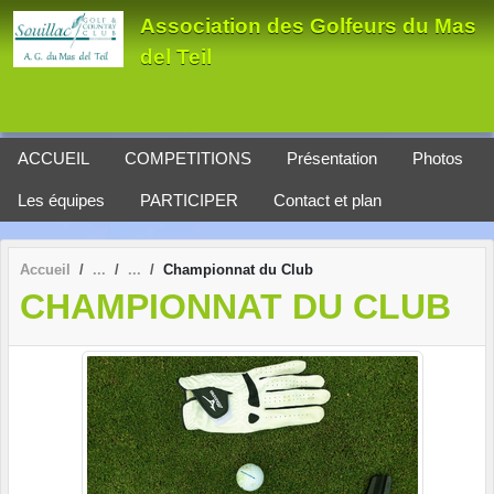
Panneau de gestion des cookies
Association des Golfeurs du Mas
del Teil
ACCUEIL
COMPETITIONS
Présentation
Photos
Les équipes
PARTICIPER
Contact et plan
Accueil
Championnat du Club
CHAMPIONNAT DU CLUB