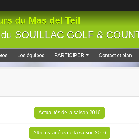
rs du Mas del Teil
tive du SOUILLAC GOLF & COU
tos
Les équipes
PARTICIPER
Contact et plan
Actualités de la saison 2016
Albums vidéos de la saison 2016