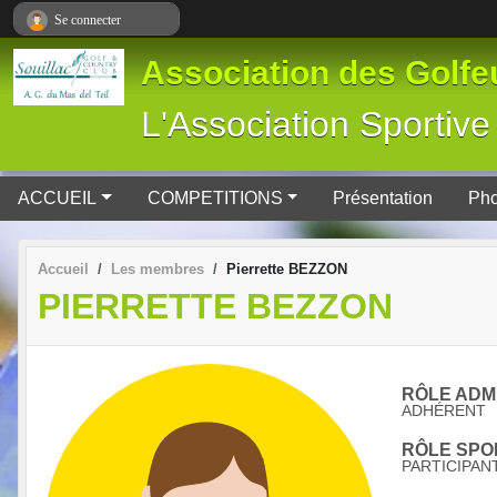
Panneau de gestion des cookies
Se connecter
Association des Golfeu
L'Association Spor
ACCUEIL
COMPETITIONS
Présentation
Pho
Accueil
Les membres
Pierrette BEZZON
PIERRETTE BEZZON
RÔLE ADMI
ADHÉRENT
RÔLE SPOR
PARTICIPAN