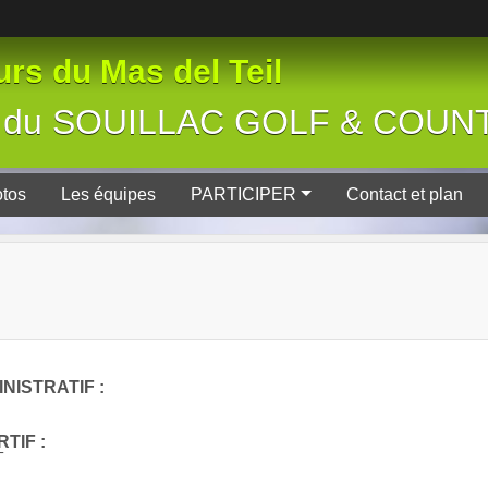
rs du Mas del Teil
tive du SOUILLAC GOLF & COU
tos
Les équipes
PARTICIPER
Contact et plan
NISTRATIF :
TIF :
T